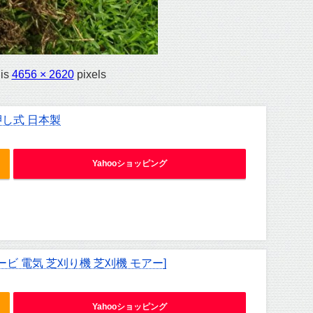
 is
4656 × 2620
pixels
押し式 日本製
Yahooショッピング
ービ 電気 芝刈り機 芝刈機 モアー]
Yahooショッピング