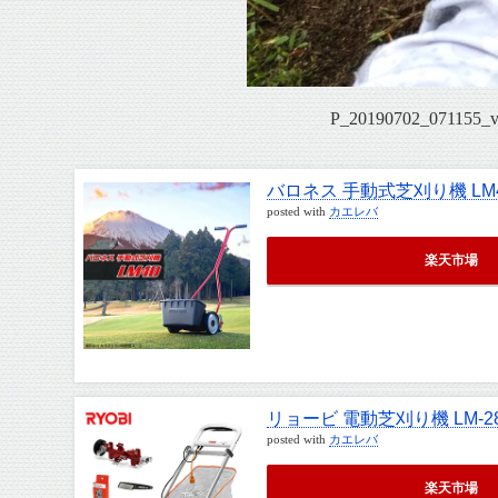
P_20190702_071155
バロネス 手動式芝刈り機 LM
posted with
カエレバ
楽天市場
リョービ 電動芝刈り機 LM-2
posted with
カエレバ
楽天市場