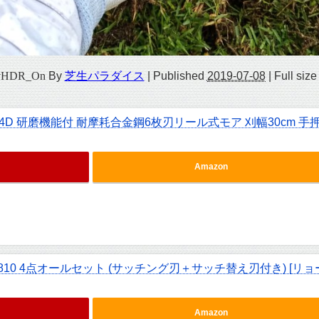
_vHDR_On
By
芝生パラダイス
|
Published
2019-07-08
|
Full size
4D 研磨機能付 耐摩耗合金鋼6枚刃リール式モア 刈幅30cm 手
Amazon
810 4点オールセット (サッチング刃＋サッチ替え刃付き) [リョ
Amazon