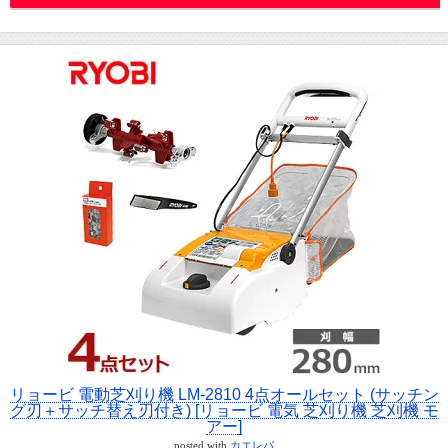
リョービ 電動芝刈り機 LM-2810 4点オールセット (サッチン
グ刃＋サッチ替え刃付き) [リョービ 電気 芝刈り機 芝刈機 モ
アー]
posted with
カエレバ