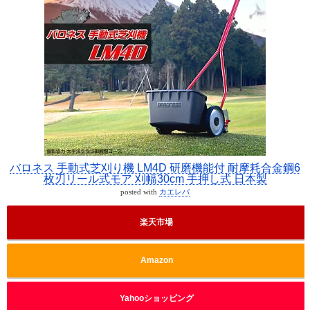
バロネス 手動式芝刈り機 LM4D 研磨機能付 耐摩耗合金鋼6
枚刃リール式モア 刈幅30cm 手押し式 日本製
posted with
カエレバ
楽天市場
Amazon
Yahooショッピング