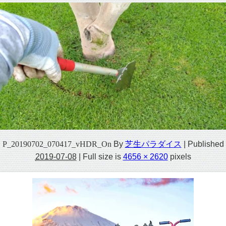
P_20190702_070417_vHDR_On
By
芝生パラダイス
|
Published
2019-07-08
|
Full size is
4656 × 2620
pixels