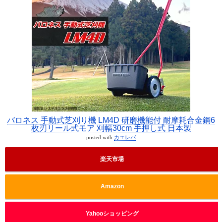
バロネス 手動式芝刈り機 LM4D 研磨機能付 耐摩耗合金鋼6
枚刃リール式モア 刈幅30cm 手押し式 日本製
posted with
カエレバ
楽天市場
Amazon
Yahooショッピング