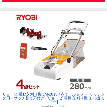
リョービ 電動芝刈り機 LM-2810 4点オールセット (サッチン
グ刃＋サッチ替え刃付き) [リョービ 電気 芝刈り機 芝刈機 モ
アー]
posted with
カエレバ