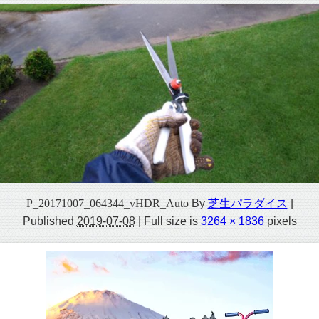
P_20171007_064344_vHDR_Auto
By
芝生パラダイス
|
Published
2019-07-08
|
Full size is
3264 × 1836
pixels