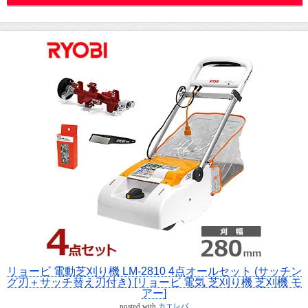
リョービ 電動芝刈り機 LM-2810 4点オールセット (サッチン
グ刃＋サッチ替え刃付き) [リョービ 電気 芝刈り機 芝刈機 モ
アー]
posted with
カエレバ