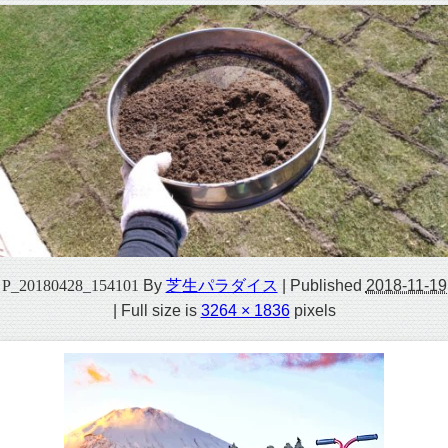
P_20180428_154101
By
芝生パラダイス
|
Published
2018-11-19
|
Full size is
3264 × 1836
pixels