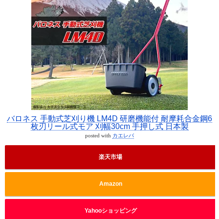
バロネス 手動式芝刈り機 LM4D 研磨機能付 耐摩耗合金鋼6
枚刃リール式モア 刈幅30cm 手押し式 日本製
posted with
カエレバ
楽天市場
Amazon
Yahooショッピング