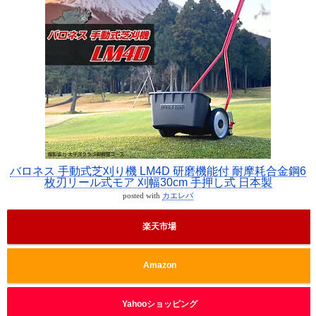
バロネス 手動式芝刈り機 LM4D 研磨機能付 耐摩耗合金鋼6
枚刃リール式モア 刈幅30cm 手押し式 日本製
posted with
カエレバ
楽天市場
Amazon
Yahooショッピング