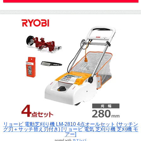
リョービ 電動芝刈り機 LM-2810 4点オールセット (サッチン
グ刃＋サッチ替え刃付き) [リョービ 電気 芝刈り機 芝刈機 モ
アー]
posted with
カエレバ