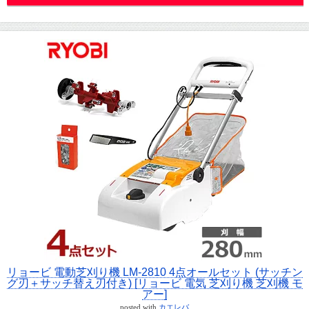
リョービ 電動芝刈り機 LM-2810 4点オールセット (サッチン
グ刃＋サッチ替え刃付き) [リョービ 電気 芝刈り機 芝刈機 モ
アー]
posted with
カエレバ