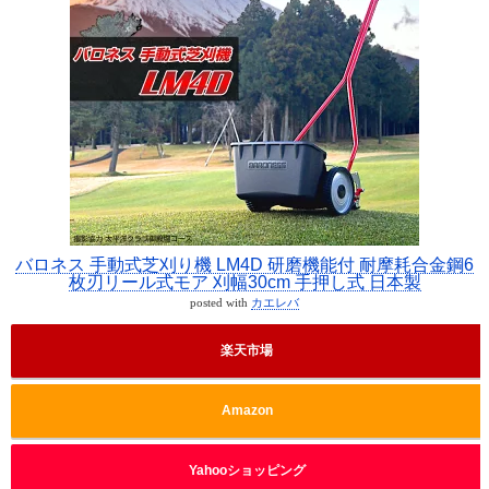
バロネス 手動式芝刈り機 LM4D 研磨機能付 耐摩耗合金鋼6
枚刃リール式モア 刈幅30cm 手押し式 日本製
posted with
カエレバ
楽天市場
Amazon
Yahooショッピング