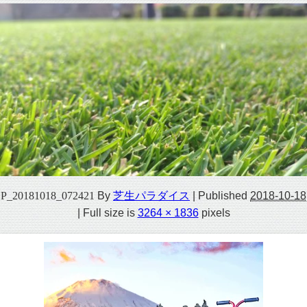
P_20181018_072421
By
芝生パラダイス
|
Published
2018-10-18
|
Full size is
3264 × 1836
pixels