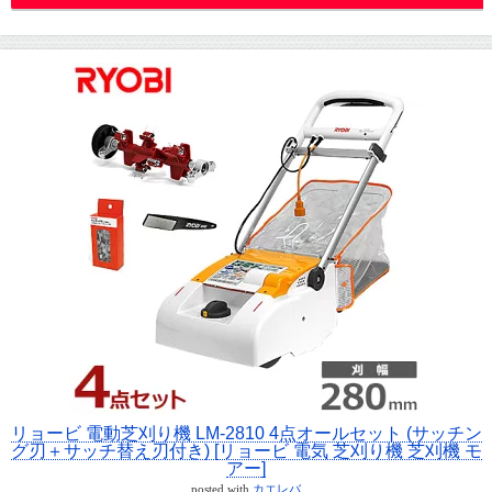
リョービ 電動芝刈り機 LM-2810 4点オールセット (サッチン
グ刃＋サッチ替え刃付き) [リョービ 電気 芝刈り機 芝刈機 モ
アー]
posted with
カエレバ