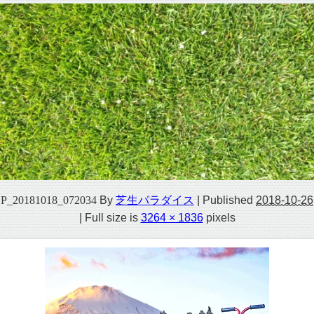
P_20181018_072034
By
芝生パラダイス
|
Published
2018-10-26
|
Full size is
3264 × 1836
pixels