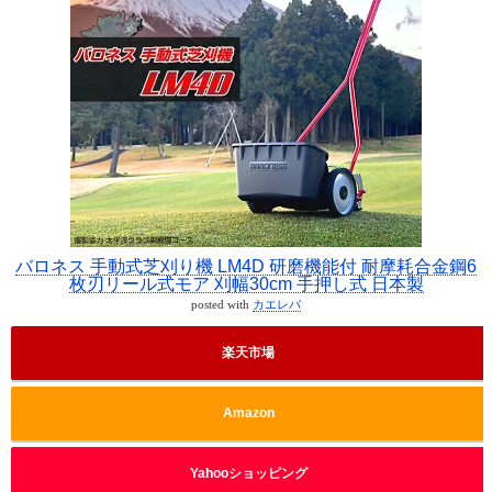
バロネス 手動式芝刈り機 LM4D 研磨機能付 耐摩耗合金鋼6
枚刃リール式モア 刈幅30cm 手押し式 日本製
posted with
カエレバ
楽天市場
Amazon
Yahooショッピング