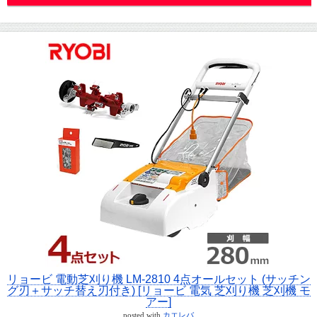
リョービ 電動芝刈り機 LM-2810 4点オールセット (サッチン
グ刃＋サッチ替え刃付き) [リョービ 電気 芝刈り機 芝刈機 モ
アー]
posted with
カエレバ