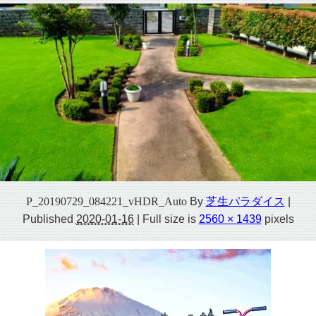
P_20190729_084221_vHDR_Auto
By
芝生パラダイス
|
Published
2020-01-16
|
Full size is
2560 × 1439
pixels