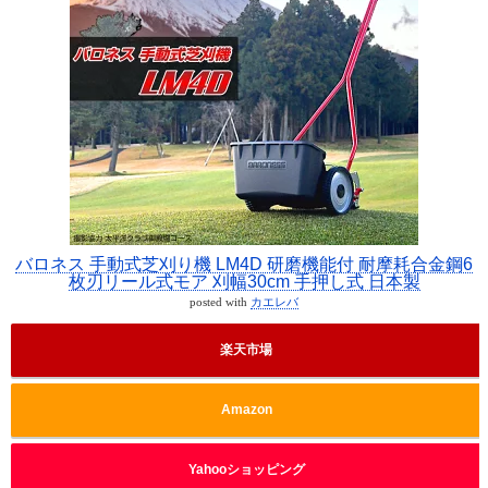
バロネス 手動式芝刈り機 LM4D 研磨機能付 耐摩耗合金鋼6
枚刃リール式モア 刈幅30cm 手押し式 日本製
posted with
カエレバ
楽天市場
Amazon
Yahooショッピング