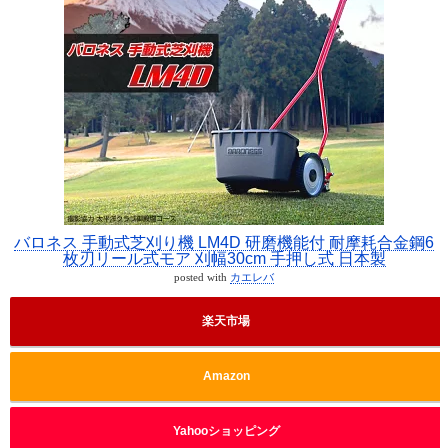
バロネス 手動式芝刈り機 LM4D 研磨機能付 耐摩耗合金鋼6
枚刃リール式モア 刈幅30cm 手押し式 日本製
posted with
カエレバ
楽天市場
Amazon
Yahooショッピング