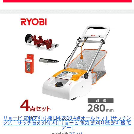
リョービ 電動芝刈り機 LM-2810 4点オールセット (サッチン
グ刃＋サッチ替え刃付き) [リョービ 電気 芝刈り機 芝刈機 モ
アー]
posted with
カエレバ