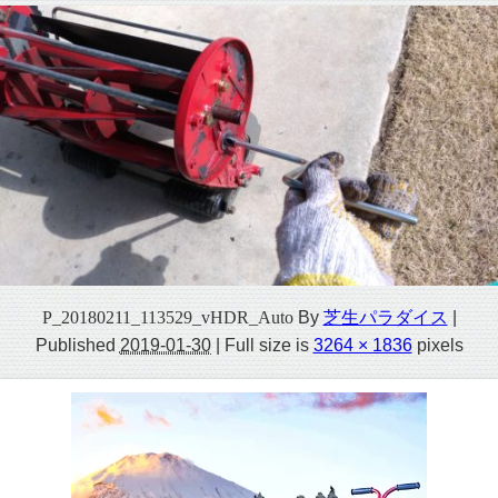
P_20180211_113529_vHDR_Auto
By
芝生パラダイス
|
Published
2019-01-30
|
Full size is
3264 × 1836
pixels