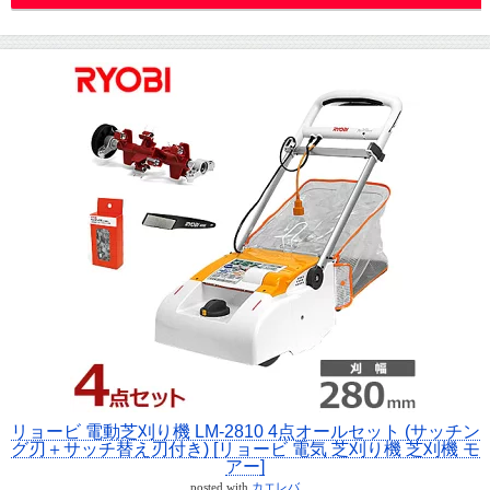
リョービ 電動芝刈り機 LM-2810 4点オールセット (サッチン
グ刃＋サッチ替え刃付き) [リョービ 電気 芝刈り機 芝刈機 モ
アー]
posted with
カエレバ