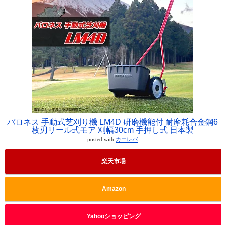
バロネス 手動式芝刈り機 LM4D 研磨機能付 耐摩耗合金鋼6
枚刃リール式モア 刈幅30cm 手押し式 日本製
posted with
カエレバ
楽天市場
Amazon
Yahooショッピング