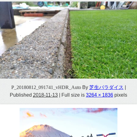
P_20180812_091741_vHDR_Auto
By
芝生パラダイス
|
Published
2018-11-13
|
Full size is
3264 × 1836
pixels