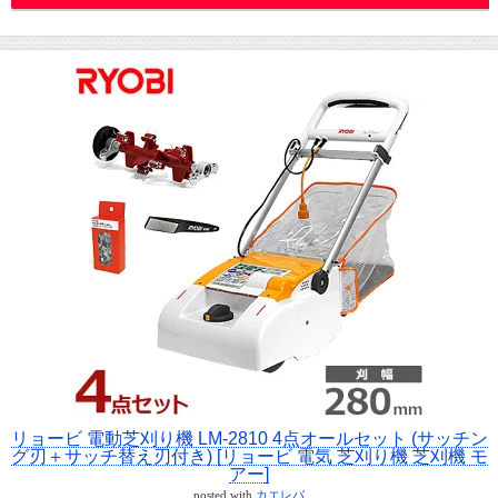
リョービ 電動芝刈り機 LM-2810 4点オールセット (サッチン
グ刃＋サッチ替え刃付き) [リョービ 電気 芝刈り機 芝刈機 モ
アー]
posted with
カエレバ