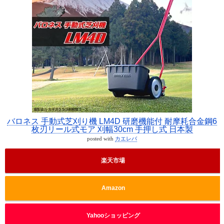
バロネス 手動式芝刈り機 LM4D 研磨機能付 耐摩耗合金鋼6
枚刃リール式モア 刈幅30cm 手押し式 日本製
posted with
カエレバ
楽天市場
Amazon
Yahooショッピング