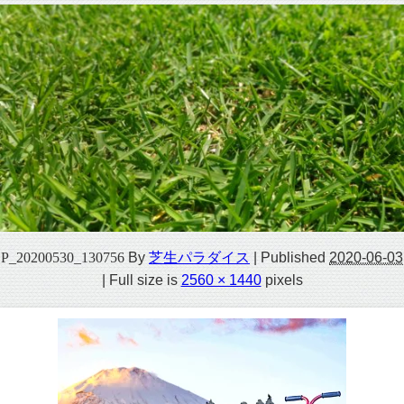
P_20200530_130756
By
芝生パラダイス
|
Published
2020-06-03
|
Full size is
2560 × 1440
pixels