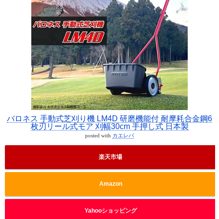
バロネス 手動式芝刈り機 LM4D 研磨機能付 耐摩耗合金鋼6
枚刃リール式モア 刈幅30cm 手押し式 日本製
posted with
カエレバ
楽天市場
Amazon
Yahooショッピング