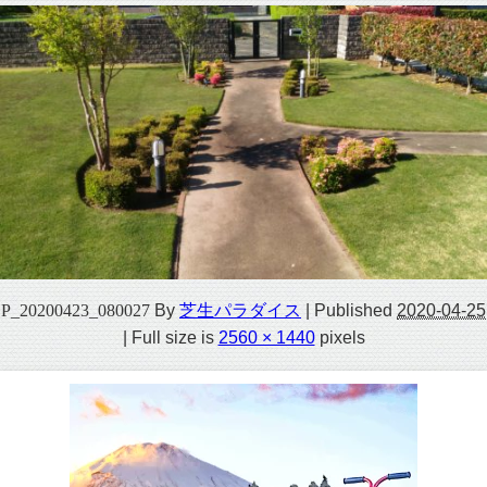
P_20200423_080027
By
芝生パラダイス
|
Published
2020-04-25
|
Full size is
2560 × 1440
pixels