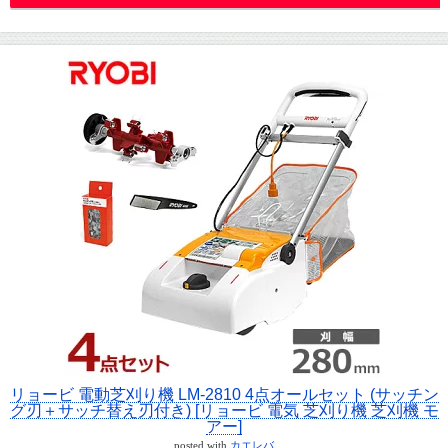
リョービ 電動芝刈り機 LM-2810 4点オールセット (サッチン
グ刃＋サッチ替え刃付き) [リョービ 電気 芝刈り機 芝刈機 モ
アー]
posted with
カエレバ