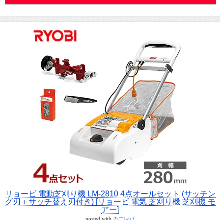
リョービ 電動芝刈り機 LM-2810 4点オールセット (サッチン
グ刃＋サッチ替え刃付き) [リョービ 電気 芝刈り機 芝刈機 モ
アー]
posted with
カエレバ