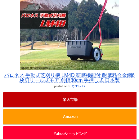
バロネス 手動式芝刈り機 LM4D 研磨機能付 耐摩耗合金鋼6
枚刃リール式モア 刈幅30cm 手押し式 日本製
posted with
カエレバ
楽天市場
Amazon
Yahooショッピング