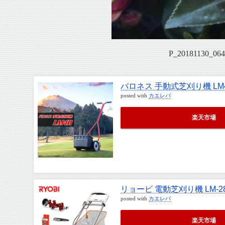
P_20181130_064
バロネス 手動式芝刈り機 LM
posted with
カエレバ
楽天市場
リョービ 電動芝刈り機 LM-2
posted with
カエレバ
楽天市場