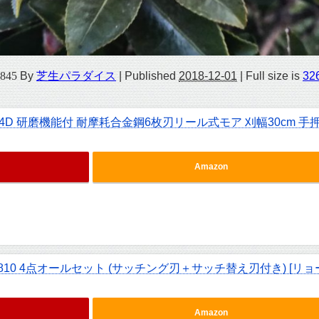
845
By
芝生パラダイス
|
Published
2018-12-01
|
Full size is
32
4D 研磨機能付 耐摩耗合金鋼6枚刃リール式モア 刈幅30cm 手
Amazon
810 4点オールセット (サッチング刃＋サッチ替え刃付き) [リョ
Amazon