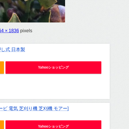
64 × 1836
pixels
押し式 日本製
Yahooショッピング
ービ 電気 芝刈り機 芝刈機 モアー]
Yahooショッピング