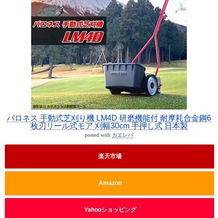
バロネス 手動式芝刈り機 LM4D 研磨機能付 耐摩耗合金鋼6
枚刃リール式モア 刈幅30cm 手押し式 日本製
posted with
カエレバ
楽天市場
Amazon
Yahooショッピング