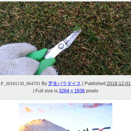
P_20181130_064701
By
芝生パラダイス
|
Published
2018-12-01
|
Full size is
3264 × 1836
pixels