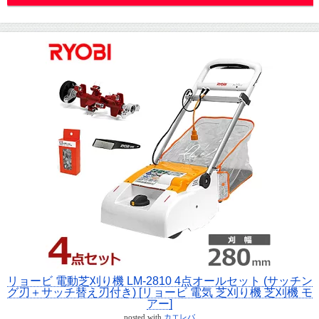
リョービ 電動芝刈り機 LM-2810 4点オールセット (サッチン
グ刃＋サッチ替え刃付き) [リョービ 電気 芝刈り機 芝刈機 モ
アー]
posted with
カエレバ