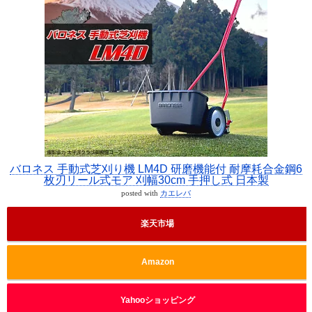
バロネス 手動式芝刈り機 LM4D 研磨機能付 耐摩耗合金鋼6
枚刃リール式モア 刈幅30cm 手押し式 日本製
posted with
カエレバ
楽天市場
Amazon
Yahooショッピング