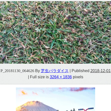
P_20181130_064626
By
芝生パラダイス
|
Published
2018-12-01
|
Full size is
3264 × 1836
pixels