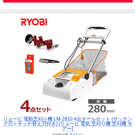
リョービ 電動芝刈り機 LM-2810 4点オールセット (サッチン
グ刃＋サッチ替え刃付き) [リョービ 電気 芝刈り機 芝刈機 モ
アー]
posted with
カエレバ