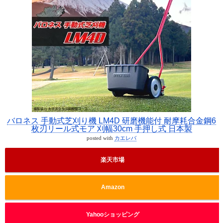
バロネス 手動式芝刈り機 LM4D 研磨機能付 耐摩耗合金鋼6
枚刃リール式モア 刈幅30cm 手押し式 日本製
posted with
カエレバ
楽天市場
Amazon
Yahooショッピング