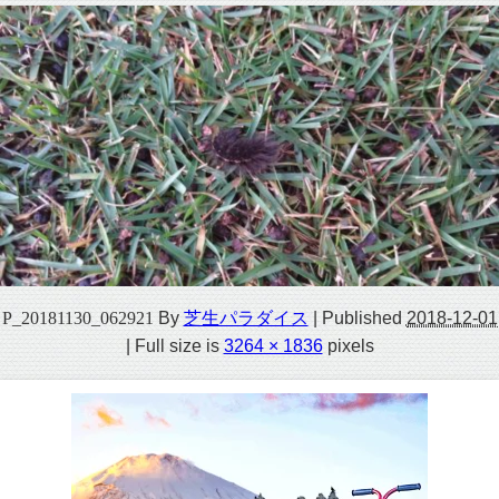
P_20181130_062921
By
芝生パラダイス
|
Published
2018-12-01
|
Full size is
3264 × 1836
pixels