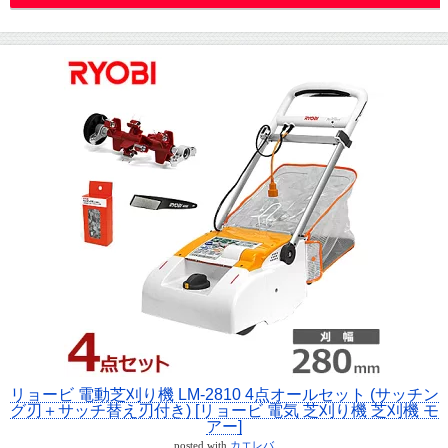
リョービ 電動芝刈り機 LM-2810 4点オールセット (サッチン
グ刃＋サッチ替え刃付き) [リョービ 電気 芝刈り機 芝刈機 モ
アー]
posted with
カエレバ