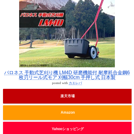
バロネス 手動式芝刈り機 LM4D 研磨機能付 耐摩耗合金鋼6
枚刃リール式モア 刈幅30cm 手押し式 日本製
posted with
カエレバ
楽天市場
Amazon
Yahooショッピング