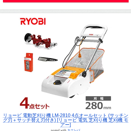
リョービ 電動芝刈り機 LM-2810 4点オールセット (サッチン
グ刃＋サッチ替え刃付き) [リョービ 電気 芝刈り機 芝刈機 モ
アー]
posted with
カエレバ