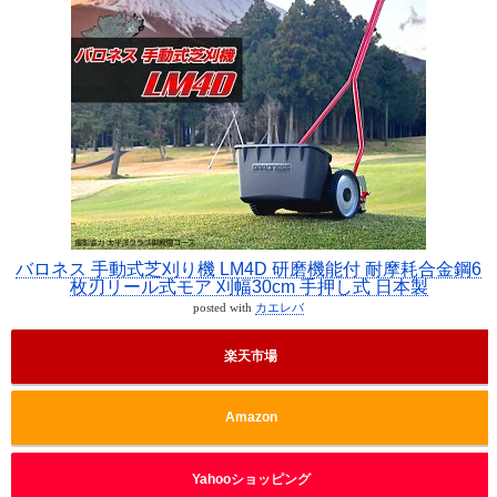
バロネス 手動式芝刈り機 LM4D 研磨機能付 耐摩耗合金鋼6
枚刃リール式モア 刈幅30cm 手押し式 日本製
posted with
カエレバ
楽天市場
Amazon
Yahooショッピング