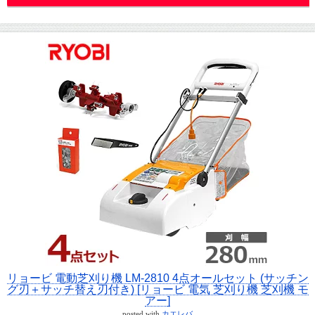
リョービ 電動芝刈り機 LM-2810 4点オールセット (サッチン
グ刃＋サッチ替え刃付き) [リョービ 電気 芝刈り機 芝刈機 モ
アー]
posted with
カエレバ