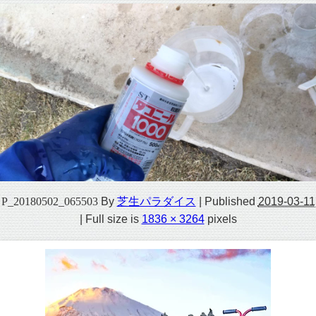
P_20180502_065503
By
芝生パラダイス
|
Published
2019-03-11
|
Full size is
1836 × 3264
pixels