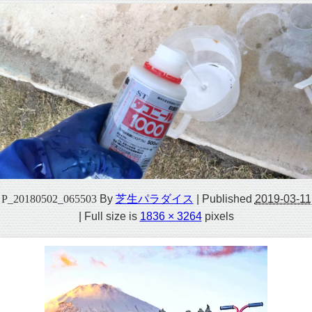
P_20180502_065503
By
芝生パラダイス
|
Published
2019-03-11
|
Full size is
1836 × 3264
pixels