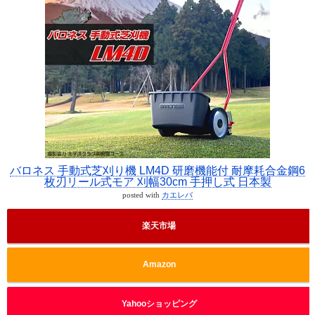
バロネス 手動式芝刈り機 LM4D 研磨機能付 耐摩耗合金鋼6
枚刃リール式モア 刈幅30cm 手押し式 日本製
posted with
カエレバ
楽天市場
Amazon
Yahooショッピング