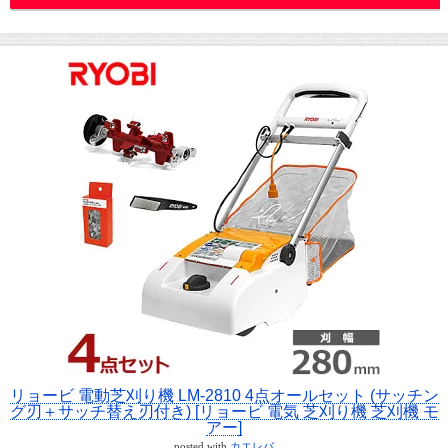
リョービ 電動芝刈り機 LM-2810 4点オールセット (サッチン
グ刃＋サッチ替え刃付き) [リョービ 電気 芝刈り機 芝刈機 モ
アー]
posted with
カエレバ