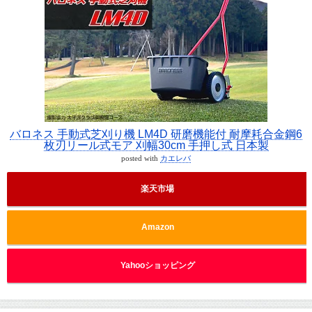
バロネス 手動式芝刈り機 LM4D 研磨機能付 耐摩耗合金鋼6
枚刃リール式モア 刈幅30cm 手押し式 日本製
posted with
カエレバ
楽天市場
Amazon
Yahooショッピング