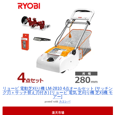
リョービ 電動芝刈り機 LM-2810 4点オールセット (サッチン
グ刃＋サッチ替え刃付き) [リョービ 電気 芝刈り機 芝刈機 モ
アー]
posted with
カエレバ
楽天市場