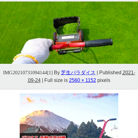
IMG20210731094144[1]
By
芝生パラダイス
|
Published
2021-
09-24
|
Full size is
2560 × 1152
pixels