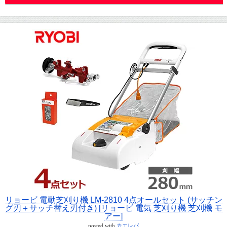
リョービ 電動芝刈り機 LM-2810 4点オールセット (サッチン
グ刃＋サッチ替え刃付き) [リョービ 電気 芝刈り機 芝刈機 モ
アー]
posted with
カエレバ