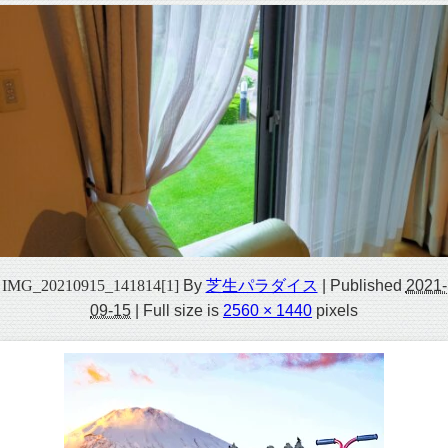
IMG_20210915_141814[1]
By
芝生パラダイス
|
Published
2021-
09-15
|
Full size is
2560 × 1440
pixels