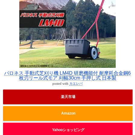
バロネス 手動式芝刈り機 LM4D 研磨機能付 耐摩耗合金鋼6
枚刃リール式モア 刈幅30cm 手押し式 日本製
posted with
カエレバ
楽天市場
Amazon
Yahooショッピング