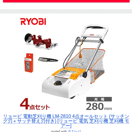
リョービ 電動芝刈り機 LM-2810 4点オールセット (サッチン
グ刃＋サッチ替え刃付き) [リョービ 電気 芝刈り機 芝刈機 モ
アー]
posted with
カエレバ