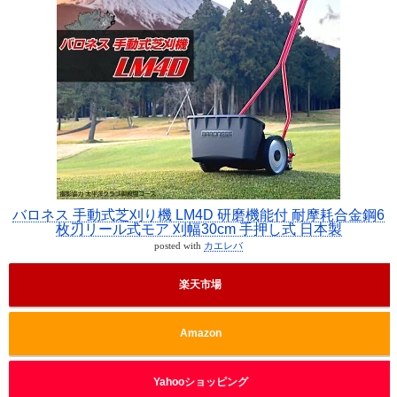
バロネス 手動式芝刈り機 LM4D 研磨機能付 耐摩耗合金鋼6
枚刃リール式モア 刈幅30cm 手押し式 日本製
posted with
カエレバ
楽天市場
Amazon
Yahooショッピング