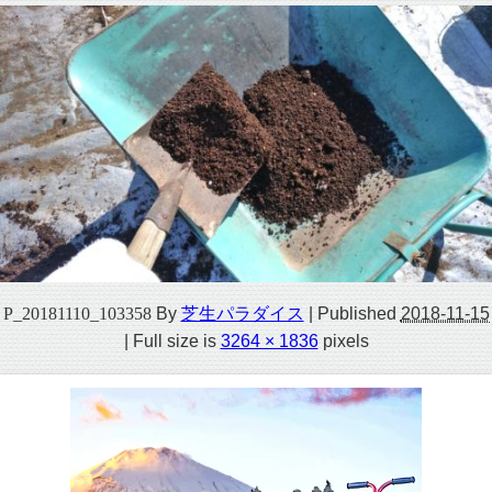
P_20181110_103358
By
芝生パラダイス
|
Published
2018-11-15
|
Full size is
3264 × 1836
pixels