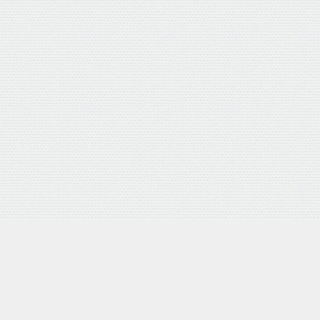
4D 研磨機能付 耐摩耗合金鋼6枚刃リール式モア 刈幅30cm 手
Amazon