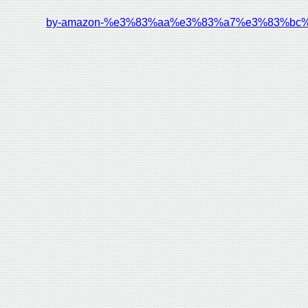
by-amazon-%e3%83%aa%e3%83%a7%e3%83%bc%e3%