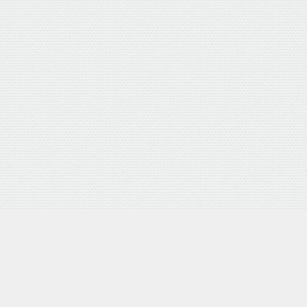
バロネス 手動式芝刈り機 LM
posted with
カエレバ
楽天市場