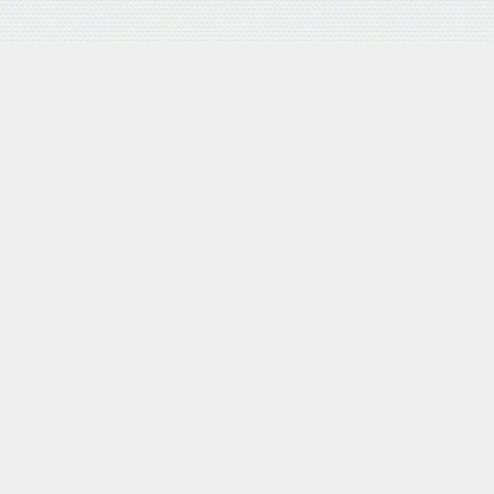
バロネス 手動式芝刈り機 LM4D 研磨機能付 耐摩耗合金鋼6
枚刃リール式モア 刈幅30cm 手押し式 日本製
posted with
カエレバ