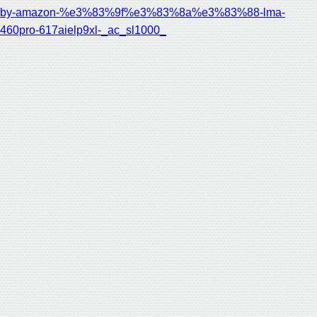
by-amazon-%e3%83%9f%e3%83%8a%e3%83%88-lma-
460pro-617aielp9xl-_ac_sl1000_