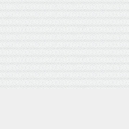
4D 研磨機能付 耐摩耗合金鋼6枚刃リール式モア 刈幅30cm 手
Amazon