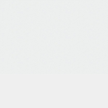
バロネス 手動式芝刈り機 LM
posted with
カエレバ
楽天市場