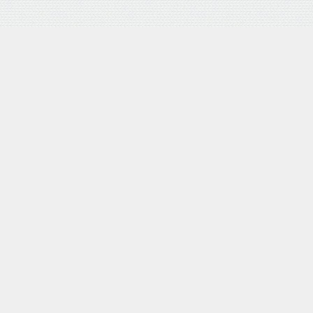
バロネス 手動式芝刈り機 LM4D 研磨機能付 耐摩耗合金鋼6
枚刃リール式モア 刈幅30cm 手押し式 日本製
posted with
カエレバ