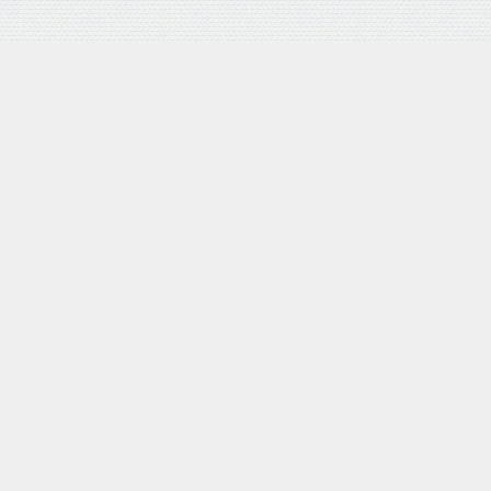
バロネス 手動式芝刈り機 LM4D 研磨機能付 耐摩耗合金鋼6
枚刃リール式モア 刈幅30cm 手押し式 日本製
posted with
カエレバ