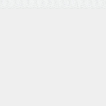
バロネス 手動式芝刈り機 LM4D 研磨機能付 耐摩耗合金鋼6
枚刃リール式モア 刈幅30cm 手押し式 日本製
posted with
カエレバ